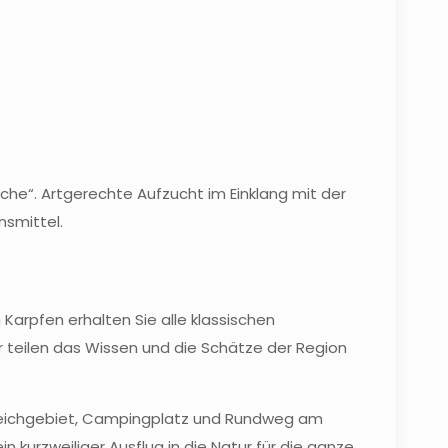
iche“. Artgerechte Aufzucht im Einklang mit der
nsmittel.
 Karpfen erhalten Sie alle klassischen
ir teilen das Wissen und die Schätze der Region
s. Teichgebiet, Campingplatz und Rundweg am
kurzweiliger Ausflug in die Natur für die ganze