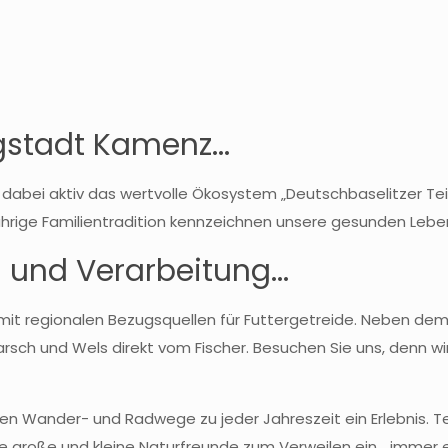
gstadt Kamenz...
en dabei aktiv das wertvolle Ökosystem „Deutschbaselitzer Te
jährige Familientradition kennzeichnen unsere gesunden Lebe
 und Verarbeitung...
nd mit regionalen Bezugsquellen für Futtergetreide. Neben dem
barsch und Wels direkt vom Fischer. Besuchen Sie uns, denn w
eichen Wander- und Radwege zu jeder Jahreszeit ein Erlebni
 große und kleine Naturfreunde zum Verweilen ein… immer ein 